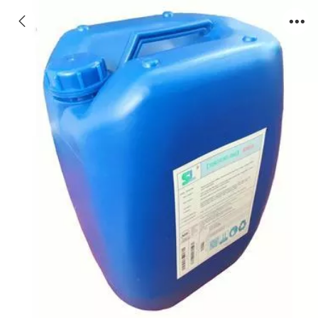
北屯杀菌剂作用,北屯电厂杀菌剂SM305【广
谱】报价