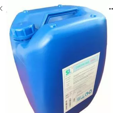
白银杀菌灭藻剂作用SM310【非氧化】