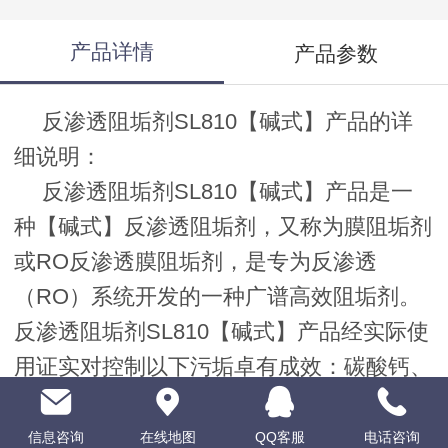
产品详情
产品参数
反渗透阻垢剂SL810【碱式】产品的详
细说明：
反渗透阻垢剂SL810【碱式】产品是一
种【碱式】反渗透阻垢剂，又称为膜阻垢剂
或RO反渗透膜阻垢剂，是专为反渗透
（RO）系统开发的一种广谱高效阻垢剂。
反渗透阻垢剂SL810【碱式】产品经实际使
用证实对控制以下污垢卓有成效：碳酸钙、
硫酸钙、硫酸钡、硫酸锶、氟化钙、二氧化
硅和铁。可以控制在浓水中侧LSI达3.0，
信息咨询
在线地图
QQ客服
电话咨询