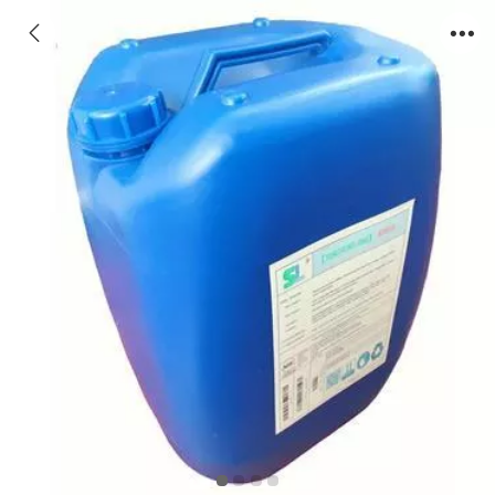
反渗透阻垢剂SL810【碱式】