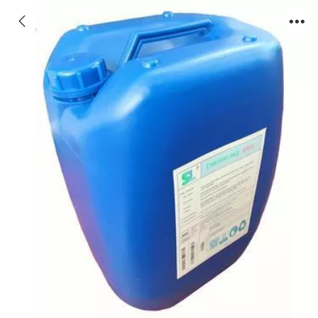
反渗透阻垢剂高铁水质、森盛隆膜阻垢剂