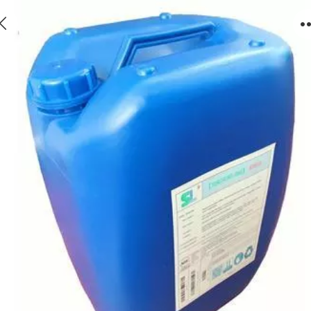
反渗透阻垢剂10吨、碱式反渗透阻垢剂