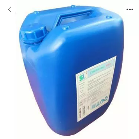
反渗透阻垢剂欧美品质、森盛隆阻垢高效